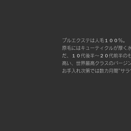
プルエクステは人毛１００％。
原毛にはキューティクルが厚く
だ、１０代後半〜２０代前半の
高い、世界最高クラスのバージ
​お手入れ次第では数カ月間"サ