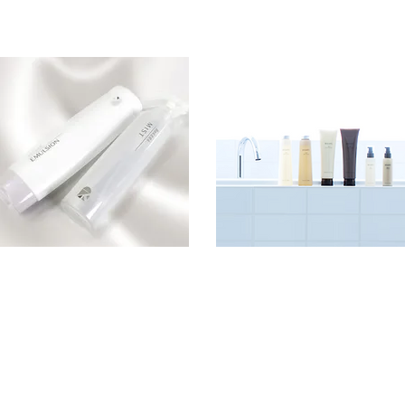
XTE
PULL SEAL
Color
ReCERA
BYKARTE