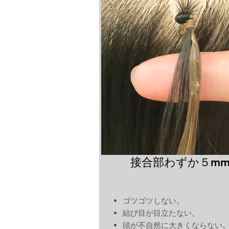
接合部わずか５m
ゴツゴツしない。
結び目が目立たない。
頭が不自然に大きくならない